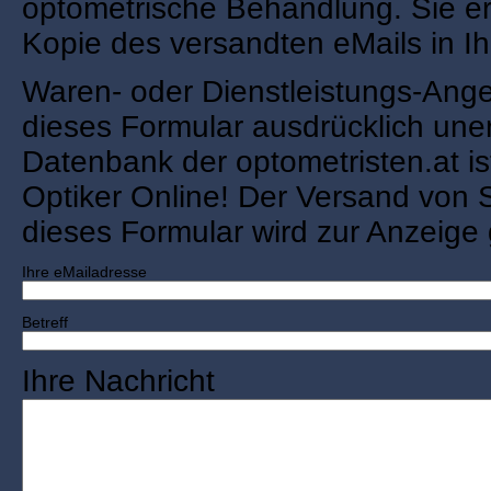
optometrische Behandlung. Sie er
Kopie des versandten eMails in I
Waren- oder Dienstleistungs-Ange
dieses Formular ausdrücklich une
Datenbank der optometristen.at is
Optiker Online! Der Versand von
dieses Formular wird zur Anzeige 
Ihre eMailadresse
Betreff
Ihre Nachricht