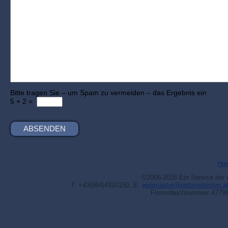
Bitte tragen Sie – um Spam zu vermeiden – das Ergebnis ein
5 + 2 =
Ho
©2006-2026 Ein Service der 
T: +43(664)4320150, E:
webmaster@optometristen.a
Firmenbuchnummer 477983